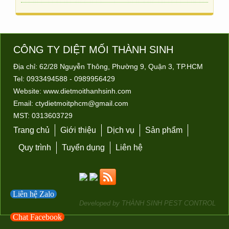
Công ty diệt mối Thành Sinh chuyên Nhận…
CÔNG TY DIỆT MỐI
THÀNH SINH
Địa chỉ: 62/28 Nguyễn Thông, Phường 9, Quận 3, TP.HCM
Diệt mối tại Thủ Đức
Tel: 0933494588 - 0989956429
Công ty diệt mối ở quận Thủ Đức Nhận dịch…
Website:
www.dietmoithanhsinh.com
Email:
ctydietmoitphcm@gmail.com
MST: 0313603729
Trang chủ
Giới thiệu
Dịch vụ
Sản phẩm
Quy trình
Tuyển dụng
Liên hệ
Liên hệ Zalo
Developed by
THÀNH SINH PEST CONTROL
Chat Facebook