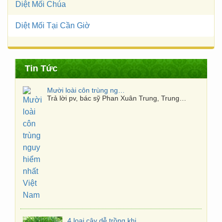
Diệt Mối Chúa
Diệt Mối Tại Cần Giờ
Mười loài côn trùng nguy hiểm nhất Việt Nam
Trả lời pv, bác sỹ Phan Xuân Trung, Trung…
Tin Tức
4 loại cây dễ trồng khiến muỗi “kinh sợ”
4 loại cây dễ trồng khiến muỗi “kinh sợ”…
Phun thuốc muỗi lúc nào hiệu quả nhất?
Thói quen tự phun thuốc diệt muỗi, tiện…