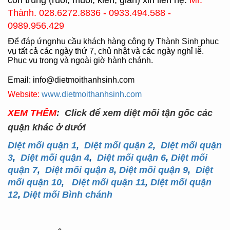
côn trùng (ruồi, muỗi, kiến, gián) xin liên hệ:
Mr.
Th
ành.
028.6272.8836 - 0933.494.588 -
0989.956.429
Đ
ể đáp ứngnhu cầu khách hàng công ty Thành Sinh phục
vụ tất cả các ngày thứ 7, chủ nhật và các ngày nghỉ lễ.
Phục vụ trong và ngoài giờ hành chánh.
Email: info@dietmoithanhsinh.com
Website:
www.dietmoithanhsinh.com
XEM THÊM
: Click để xem diệt mối tận gốc các
quận khác ở dưới
Diệt mối quận 1
,
Diệt mối quận 2
,
Diệt mối quận
3
,
Diệt mối quận 4
,
Diệt mối quận 6
,
Diệt mối
quận 7
,
Diệt mối quận 8
,
Diệt mối quận 9
,
Diệt
mối quận 10
,
Diệt mối quận 11
,
Diệt mối quận
12
,
Diệt mối Bình chánh