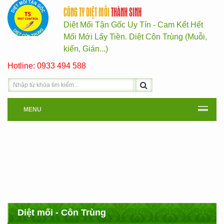
CÔNG TY DIỆT MỐI
THÀNH SINH
Diệt Mối Tận Gốc Uy Tín - Cam Kết Hết
Mối Mới Lấy Tiền. Diệt Côn Trùng (Muỗi,
kiến, Gián...)
Hotline: 0933 494 588
MENU
Diệt mối - Côn Trùng