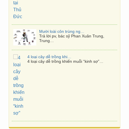
Mười loài côn trùng nguy hiểm nhất Việt Nam
Trả lời pv, bác sỹ Phan Xuân Trung,
Trung…
4 loại cây dễ trồng khiến muỗi “kinh sợ”
4 loại cây dễ trồng khiến muỗi “kinh sợ”…
Phun thuốc muỗi lúc nào hiệu quả nhất?
Thói quen tự phun thuốc diệt muỗi, tiện…
Cách Diệt Muỗi Nhanh Trong 10 Phút