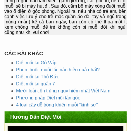
trung ở góc bàn làm việc, gầm giường, các góc tủ, nếu có,
muỗi sẽ bị máy hút đi. Sau đó, cắm bộ máy xông đuổi muỗi
vào ổ điện ở góc phòng. Ngoài ra, nếu nhà có trẻ em, bên
cạnh việc lưu ý cho trẻ mặc quần áo dài tay và ngủ trong
mùng (màn) kể cả ban ngày, bạn còn có thể thoa một ít
kem chống muỗi để trẻ không còn bị muỗi đốt khi ngủ,
cũng như khi vui chơi.
CÁC BÀI KHÁC
Diệt mối tại Gò Vấp
Phun thuốc muỗi lúc nào hiệu quả nhất?
Diệt mối tại Thủ Đức
Diệt mối tại quận 7
Mười loài côn trùng nguy hiểm nhất Việt Nam
Phương pháp Diệt mối tận gốc
4 loại cây dễ trồng khiến muỗi “kinh sợ”
Hướng Dẫn Diệt Mối