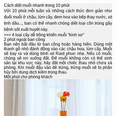
Cách diệt muỗi nhanh trong 10 phút
Với 10 phút mỗi tuần và những cách thức đơn giản như
đuổi muỗi ở chậu, lùm cây, đem hoa vào bếp thay nước, xịt
tinh dầu..., bạn có thể nhanh chóng diệt loại côn trùng gây
bệnh sốt xuất huyết này.
>>> 4 loại cây dễ trồng khiến muỗi “kinh sợ”
2 phút ngoài ban công
Bạn nên bắt đầu từ ban công hoặc hàng hiên. Dùng một
thanh gỗ nhỏ đánh động vào các chậu hoa, lùm cây. Muỗi
sẽ bay ra và dùng bình xịt Raid phun nhẹ. Nếu có muỗi,
chúng sẽ rơi xuống đất. Để muỗi không còn có thể sinh
sản tại khu vực này, hãy đặt một chiếc thau nhỏ chứa xà
phòng. Khi muỗi đậu vào đẻ trứng, trứng muỗi sẽ bị phân
hủy bởi dung dịch kiềm trong thau.
Một phút cho phòng khách