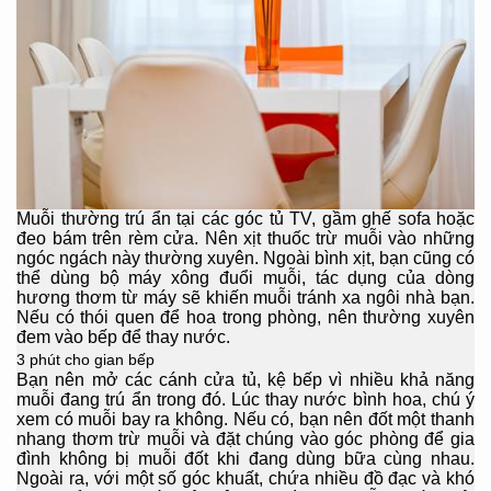
Muỗi thường trú ẩn tại các góc tủ TV, gầm ghế sofa hoặc
đeo bám trên rèm cửa. Nên xịt thuốc trừ muỗi vào những
ngóc ngách này thường xuyên. Ngoài bình xịt, bạn cũng có
thể dùng bộ máy xông đuổi muỗi, tác dụng của dòng
hương thơm từ máy sẽ khiến muỗi tránh xa ngôi nhà bạn.
Nếu có thói quen để hoa trong phòng, nên thường xuyên
đem vào bếp để thay nước.
3 phút cho gian bếp
Bạn nên mở các cánh cửa tủ, kệ bếp vì nhiều khả năng
muỗi đang trú ẩn trong đó. Lúc thay nước bình hoa, chú ý
xem có muỗi bay ra không. Nếu có, bạn nên đốt một thanh
nhang thơm trừ muỗi và đặt chúng vào góc phòng để gia
đình không bị muỗi đốt khi đang dùng bữa cùng nhau.
Ngoài ra, với một số góc khuất, chứa nhiều đồ đạc và khó