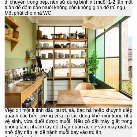
di chuyển trong bếp, nên sử dụng bình xịt muỗi 1-2 lần một
tuần để đảm bảo muỗi không còn không gian để trú ngụ.
Một phút cho nhà WC
Việc xịt một ít tinh dầu bưởi, sả, bạc hà hoặc khuynh diệp
quanh các bức tường vừa có tác dụng khử mùi trong nhà
vệ sinh, vừa đuổi được muỗi. Nếu có đặt máy giặt trong
phòng tắm, nhanh tay đổ chậu quần áo dơ vào máy giặt và
nhớ đậy nắp lại để tránh muỗi bay vào trú ẩn.