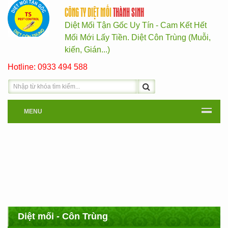
CÔNG TY DIỆT MỐI
THÀNH SINH
Diệt Mối Tận Gốc Uy Tín - Cam Kết Hết
Mối Mới Lấy Tiền. Diệt Côn Trùng (Muỗi,
kiến, Gián...)
Hotline: 0933 494 588
MENU
Diệt mối - Côn Trùng