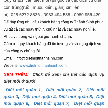
Quý khách cần diệt mối tận gốc và các dịch vụ diệt
côn trùng(ruồi, muỗi, kiến, gián) xin liên
hệ:
028.6272.8836 - 0933.494.588 - 0989.956.429
Để đáp ứng nhu cầu khách hàng công ty Thành Sinh phục
vụ tất cả các ngày thứ 7, chủ nhật và các ngày nghỉ lễ.
Phục vụ trong và ngoài giờ hành chánh.
Cảm ơn quý khách hàng đã tin tưởng và sử dụng dịch vụ
của công ty chúng tôi
Email: info@dietmoithanhsinh.com
Website:
www.dietmoithanhsinh.com
XEM THÊM
: Click để xem chi tiết các dịch vụ
diệt mối ở dưới
Diệt mối quận 1
,
Diệt mối quận 2
,
Diệt mối
quận 3
,
Diệt mối quận 4
,
Diệt mối quận 5
,
Diệt
mối quận 6
,
Diệt mối quận 7
,
Diệt mối quận