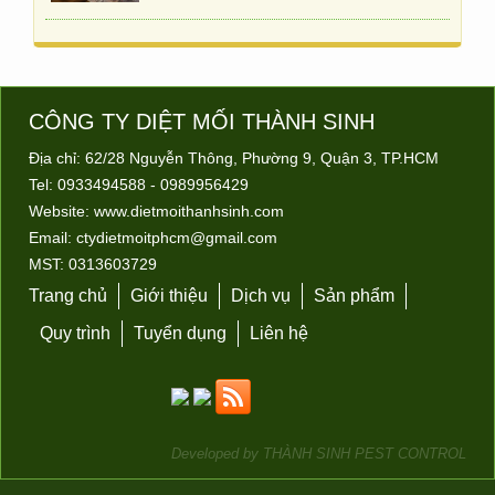
Mười loài côn trùng nguy hiểm nhất Việt Nam
Trả lời pv, bác sỹ Phan Xuân Trung,
Trung…
CÔNG TY DIỆT MỐI
THÀNH SINH
4 loại cây dễ trồng khiến muỗi “kinh sợ”
Địa chỉ: 62/28 Nguyễn Thông, Phường 9, Quận 3, TP.HCM
4 loại cây dễ trồng khiến muỗi “kinh sợ”…
Tel: 0933494588 - 0989956429
Website:
www.dietmoithanhsinh.com
Email:
ctydietmoitphcm@gmail.com
MST: 0313603729
Trang chủ
Giới thiệu
Dịch vụ
Sản phẩm
Quy trình
Tuyển dụng
Liên hệ
Phun thuốc muỗi lúc nào hiệu quả nhất?
Thói quen tự phun thuốc diệt muỗi, tiện…
Developed by
THÀNH SINH PEST CONTROL