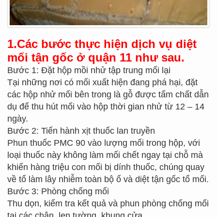
1.Các bước thực hiện dịch vụ diệt
mối tận gốc ở quận 11 như sau.
Bước 1: Đặt hộp mồi nhử tập trung mối lại
Tại những nơi có mối xuất hiện đang phá hại, đặt
các hộp nhử mối bên trong là gỗ được tẩm chất dẫn
dụ để thu hút mối vào hộp thời gian nhử từ 12 – 14
ngày.
Bước 2: Tiến hành xịt thuốc lan truyền
Phun thuốc PMC 90 vào lượng mối trong hộp, với
loại thuốc này không làm mối chết ngay tại chỗ mà
khiến hàng triệu con mối bị dính thuốc, chúng quay
về tổ làm lây nhiễm toàn bộ ổ và diệt tận gốc tổ mối.
Bước 3: Phòng chống mối
Thu dọn, kiểm tra kết quả và phun phòng chống mối
tại các chân, len tường, khung cửa…