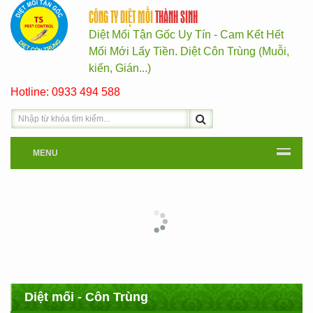
CÔNG TY DIỆT MỐI
THÀNH SINH
Diệt Mối Tận Gốc Uy Tín - Cam Kết Hết
Mối Mới Lấy Tiền. Diệt Côn Trùng (Muỗi,
kiến, Gián...)
Hotline: 0933 494 588
MENU
Diệt mối - Côn Trùng