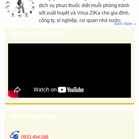
dịch vụ phun thuốc diệt muỗi phòng tránh
sốt xuất huyết và Virus ZiKa cho gia đình,
công ty, xí nghiệp, cơ quan nhà nước.
Xem thêm »
Hướng Dẫn Diệt Mối
Hỗ trợ trực tuyến
0933.494.588