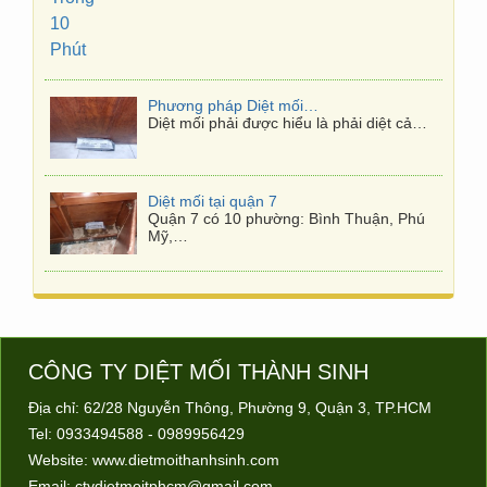
Diệt mối tại quận 7
Quận 7 có 10 phường: Bình Thuận, Phú
Mỹ,…
Diệt mối tại Gò Vấp
Công ty diệt mối Thành Sinh chuyên
Nhận…
Diệt mối tại Thủ Đức
Công ty diệt mối ở quận Thủ Đức Nhận
dịch…
Mười loài côn trùng nguy hiểm nhất Việt Nam
Trả lời pv, bác sỹ Phan Xuân Trung,
Trung…
CÔNG TY DIỆT MỐI
THÀNH SINH
Địa chỉ: 62/28 Nguyễn Thông, Phường 9, Quận 3, TP.HCM
Tel: 0933494588 - 0989956429
Website:
www.dietmoithanhsinh.com
Email:
ctydietmoitphcm@gmail.com